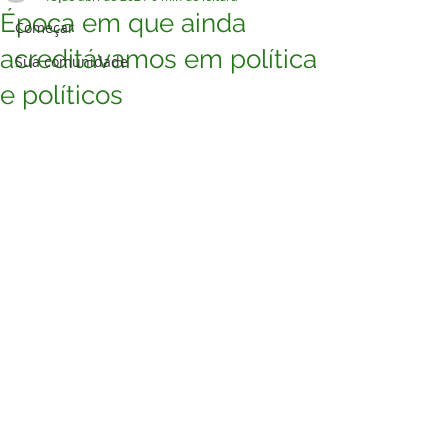
Época em que ainda
Começar
acreditávamos em política
Sua comunidade
e políticos