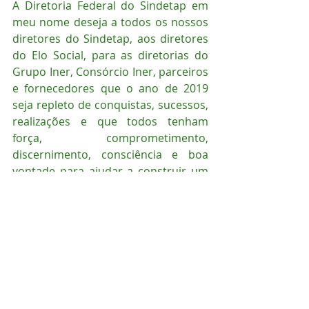
A Diretoria Federal do Sindetap em 
meu nome deseja a todos os nossos 
diretores do Sindetap, aos diretores 
do Elo Social, para as diretorias do 
Grupo Iner, Consórcio Iner, parceiros 
e fornecedores que o ano de 2019 
seja repleto de conquistas, sucessos, 
realizações e que todos tenham 
força, comprometimento, 
discernimento, consciência e boa 
vontade para ajudar a construir um 
mundo melhor para todos e para 
nossa futura geração. A hora da 
mudança é hoje, é agora, é neste 
instante. Comece.
FELIZ 2019.
Carlos Alberto Mendes 
Presidente Nacional do Sindetap