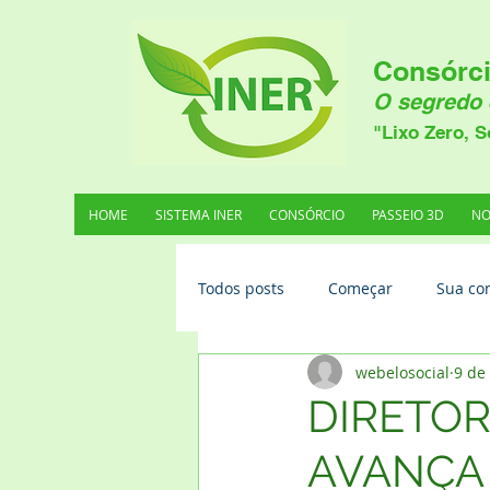
Consórci
O segredo 
"Lixo Zero, S
HOME
SISTEMA INER
CONSÓRCIO
PASSEIO 3D
NO
Todos posts
Começar
Sua co
webelosocial
9 de
DIRETOR
AVANÇA