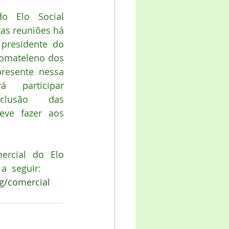
o Elo Social 
as reuniões há 
presidente do 
omateleno dos 
presente nessa 
 participar 
lusão das 
ve fazer aos 
ercial do Elo 
a  seguir:
rg/comercial