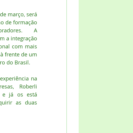
de março, será 
ão de formação 
radores.  A 
m a integração 
onal com mais 
à frente de um 
ro do Brasil. 
xperiência na 
sas, Roberli 
e já os está 
irir as duas 