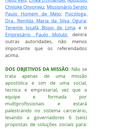
Helio Reis
; 
Chika Emmanuel
; 
Apostolo 
Chijioke Onyonwu
; 
Missionário Sergio 
Paulo Homem de Melo
; 
Psicóloga, 
Dra. Renilda Maria da Silva Ogura
; 
Tenente Josafá Bispo de Lima
 e o 
Empresário, Paulo Molubi
, dentre 
outras autoridades, não menos 
importante que os referendados 
acima.
DOS OBJETIVOS DA MISSÃO
: Não se 
trata apenas de uma missão 
apostólica e sim de uma social, 
tecnica e empresarial, vez que a 
equipe e formada por 
multiprofissionais e estará 
palestrando no sistema carcerário, 
levando a governadores 6 (seis) 
propostas de soluções sociais para: 