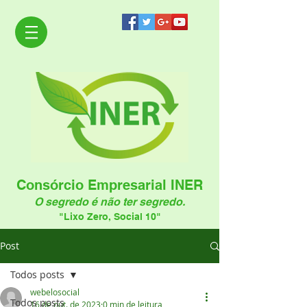
Consórcio Empresarial INER
O segredo é não ter segredo.
"Lixo Zero, Social 10"
Post
Todos posts
webelosocial
Todos posts
16 de out. de 2023
0 min de leitura