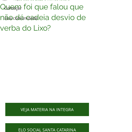
Quem foi que falou que
Começar
não dá cadeia desvio de
Sua comunidade
verba do Lixo?
VEJA MATERIA NA INTEGRA
ELO SOCIAL SANTA CATARINA