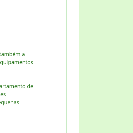
 também a 
equipamentos 
partamento de 
es 
equenas 