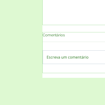
Comentários
Escreva um comentário
Projeto "Lixo Zero Social 10"
- Sistema INER de Residuos
Sólidos está organizando o
evento de relançamento
nacional, e desta vez,
atingindo os todos os 5.571
municípios, independente