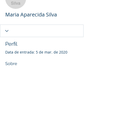
Maria Aparecida Silva
Perfil
Data de entrada: 5 de mar. de 2020
Sobre
0
curtida recebida
0
comentário recebido
0
melhor resposta