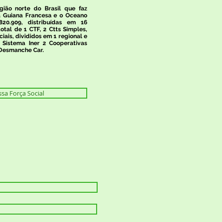
ião norte do Brasil que faz
a Guiana Francesa e o Oceano
820.909, distribuídas em 16
tal de 1 CTF, 2 Ctts Simples,
ciais, divididos em 1 regional e
 Sistema Iner 2 Cooperativas
 Desmanche Car.
a Força Social