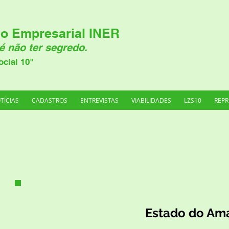
o Empresarial INER
é não ter segredo.
ocial 10"
TÍCIAS
CADASTROS
ENTREVISTAS
VIABILIDADES
LZS10
REPR
Estado do Am