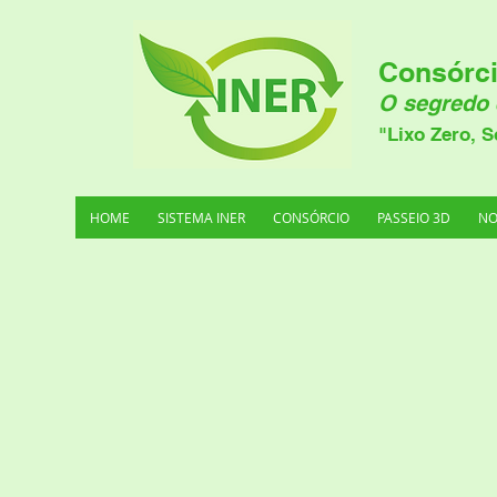
Consórci
O segredo 
"Lixo Zero, S
HOME
SISTEMA INER
CONSÓRCIO
PASSEIO 3D
NO