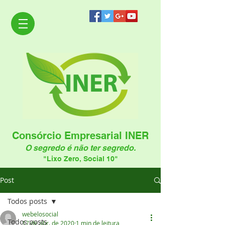
Consórcio Empresarial INER
O segredo é não ter segredo.
"Lixo Zero, Social 10"
Post
Todos posts
webelosocial
Todos posts
17 de abr. de 2020
1 min de leitura