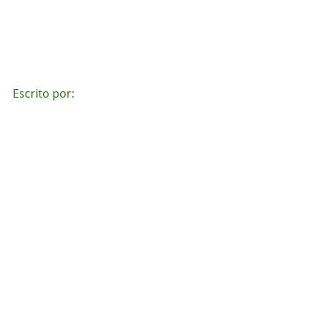
Escrito por:
Jomateleno dos Santos Teixeira 
17/04/2020
Posts recentes
Ver tudo