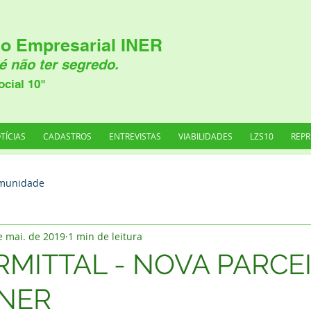
o Empresarial INER
é não ter segredo.
ocial 10"
TÍCIAS
CADASTROS
ENTREVISTAS
VIABILIDADES
LZS10
REPR
munidade
e mai. de 2019
1 min de leitura
MITTAL - NOVA PARCE
INER