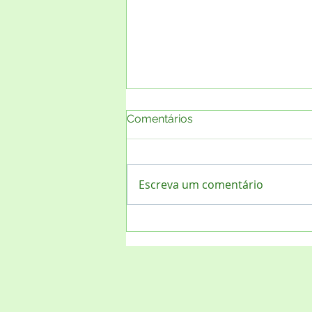
Comentários
Escreva um comentário
Projeto "Lixo Zero Social 10"
- Sistema INER de Residuos
Sólidos está organizando o
evento de relançamento
nacional, e desta vez,
atingindo os todos os 5.571