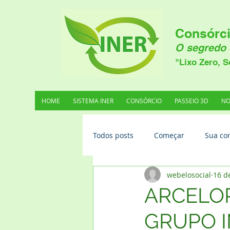
Consórci
O segredo 
"Lixo Zero, S
HOME
SISTEMA INER
CONSÓRCIO
PASSEIO 3D
NO
Todos posts
Começar
Sua co
webelosocial
16 d
ARCELOR
GRUPO 