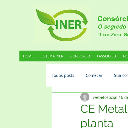
Consórci
O segredo 
"Lixo Zero, S
HOME
SISTEMA INER
CONSÓRCIO
PASSEIO 3D
NO
Todos posts
Começar
Sua co
webelosocial
16 d
CE Metal
planta