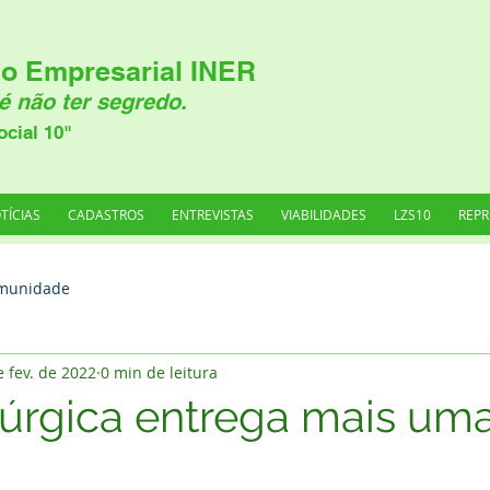
o Empresarial INER
é não ter segredo.
ocial 10"
TÍCIAS
CADASTROS
ENTREVISTAS
VIABILIDADES
LZS10
REPR
munidade
e fev. de 2022
0 min de leitura
úrgica entrega mais um