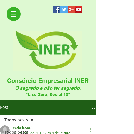
Consórcio Empresarial INER
O segredo é não ter segredo.
"Lixo Zero, Social 10"
Post
Todos posts
webelosocial
Todos posts
20 de set. de 2019
2 min de leitura