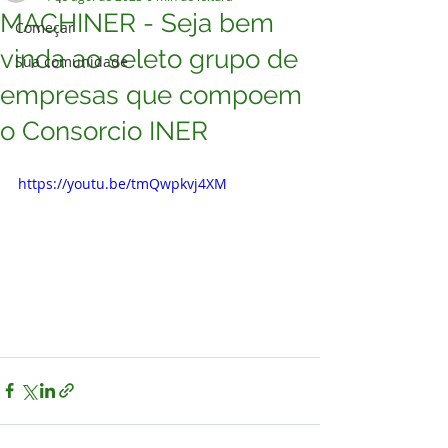
MACHINER - Seja bem
Começar
vinda ao seleto grupo de
Sua comunidade
empresas que compoem
o Consorcio INER
https://youtu.be/tmQwpkvj4XM