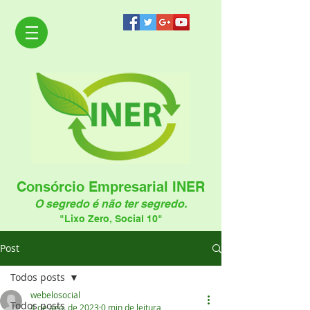
Consórcio Empresarial INER
O segredo é não ter segredo.
"Lixo Zero, Social 10"
Post
Todos posts
webelosocial
Todos posts
4 de ago. de 2023
0 min de leitura