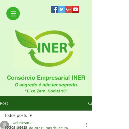
Consórcio Empresarial INER
O segredo é não ter segredo.
"Lixo Zero, Social 10"
Post
Todos posts
webelosocial
Todos posts
23 de jan. de 2023
1 min de leitura